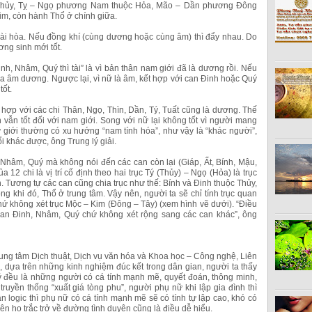
 Thủy, Tỵ – Ngọ phương Nam thuộc Hỏa, Mão – Dần phương Đông
m, còn hành Thổ ở chính giữa.
ài hòa. Nếu đồng khí (cùng dương hoặc cùng âm) thì đẩy nhau. Do
ơng sinh mới tốt.
inh, Nhâm, Quý thì tài” là vì bản thân nam giới đã là dương rồi. Nếu
a âm dương. Ngược lại, vì nữ là âm, kết hợp với can Đinh hoặc Quý
tốt.
hợp với các chi Thân, Ngọ, Thìn, Dần, Tý, Tuất cũng là dương. Thế
vẫn tốt đối với nam giới. Song với nữ lại không tốt vì người mang
giới thường có xu hướng “nam tính hóa”, như vậy là “khác người”,
i khác được, ông Trung lý giải.
, Nhâm, Quý mà không nói đến các can còn lại (Giáp, Ất, Bính, Mậu,
a 12 chi là vị trí cố định theo hai trục Tý (Thủy) – Ngọ (Hỏa) là trục
. Tương tự các can cũng chia trục như thế: Bính và Đinh thuộc Thủy,
g khi đó, Thổ ở trung tâm. Vậy nên, người ta sẽ chỉ tính trục quan
hứ không xét trục Mộc – Kim (Đông – Tây) (xem hình vẽ dưới). “Điều
a can Đinh, Nhâm, Quý chứ không xét rộng sang các can khác”, ông
g tâm Dịch thuật, Dịch vụ văn hóa và Khoa học – Công nghệ, Liên
, dựa trên những kinh nghiệm đúc kết trong dân gian, người ta thấy
đều là những người có cá tính mạnh mẽ, quyết đoán, thông minh,
ruyền thống “xuất giá tòng phu”, người phụ nữ khi lập gia đình thì
n logic thì phụ nữ có cá tính mạnh mẽ sẽ có tính tự lập cao, khó có
n họ trắc trở về đường tình duyên cũng là điều dễ hiểu.