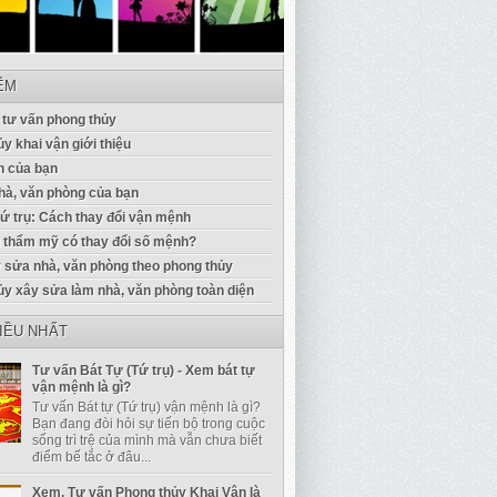
IỂM
 tư vấn phong thủy
y khai vận giới thiệu
 của bạn
à, văn phòng của bạn
Tứ trụ: Cách thay đổi vận mệnh
u thẩm mỹ có thay đổi số mệnh?
 sửa nhà, văn phòng theo phong thủy
ủy xây sửa làm nhà, văn phòng toàn diện
IỀU NHẤT
Tư vấn Bát Tự (Tứ trụ) - Xem bát tự
vận mệnh là gì?
Tư vấn Bát tự (Tứ trụ) vận mệnh là gì?
Bạn đang đòi hỏi sự tiến bộ trong cuộc
sống trì trệ của mình mà vẫn chưa biết
điểm bế tắc ở đâu...
Xem, Tư vấn Phong thủy Khai Vận là