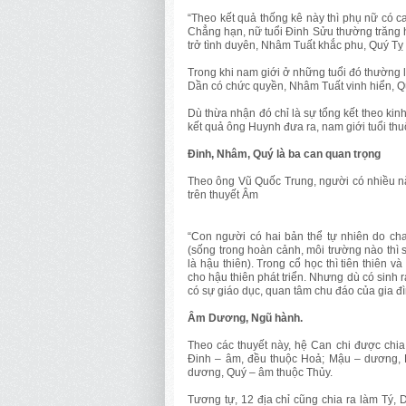
“Theo kết quả thống kê này thì phụ nữ có 
Chẳng hạn, nữ tuổi Đinh Sửu thường trăng 
trở tình duyên, Nhâm Tuất khắc phu, Quý Tỵ
Trong khi nam giới ở những tuổi đó thường 
Dần có chức quyền, Nhâm Tuất vinh hiển, Q
Dù thừa nhận đó chỉ là sự tổng kết theo ki
kết quả ông Huynh đưa ra, nam giới tuổi th
Đinh, Nhâm, Quý là ba can quan trọng
Theo ông Vũ Quốc Trung, người có nhiều năm
trên thuyết Âm
“Con người có hai bản thể tự nhiên do cha 
(sống trong hoàn cảnh, môi trường nào thì s
là hậu thiên). Trong cổ học thì tiên thiên và
cho hậu thiên phát triển. Nhưng dù có sinh
có sự giáo dục, quan tâm chu đáo của gia đì
Âm Dương, Ngũ hành.
Theo các thuyết này, hệ Can chi được chia
Đinh – âm, đều thuộc Hoả; Mậu – dương, 
dương, Quý – âm thuộc Thủy.
Tương tự, 12 địa chỉ cũng chia ra làm Tý, 