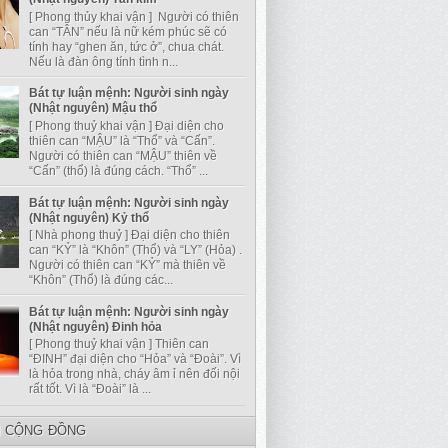
[ Phong thủy khai vận ] Người có thiên
can “TÂN” nếu là nữ kém phúc sẽ có
tính hay “ghen ăn, tức ở”, chua chát.
Nếu là đàn ông tính tình n...
Bát tự luận mệnh: Người sinh ngày
(Nhật nguyên) Mậu thổ
[ Phong thuỷ khai vận ] Đại diện cho
thiên can “MẬU” là “Thổ” và “Cấn”.
Người có thiên can “MẬU” thiên về
“Cấn” (thổ) là đúng cách. “Thổ” ...
Bát tự luận mệnh: Người sinh ngày
(Nhật nguyên) Kỷ thổ
[ Nhà phong thuỷ ] Đại diện cho thiên
can “KỶ” là “Khôn” (Thổ) và “LY” (Hỏa) .
Người có thiên can “KỶ” mà thiên về
“Khôn” (Thổ) là đúng các...
Bát tự luận mệnh: Người sinh ngày
(Nhật nguyên) Đinh hỏa
[ Phong thuỷ khai vận ] Thiên can
“ĐINH” đại diện cho “Hỏa” và “Đoài”. Vì
là hỏa trong nhà, cháy âm ỉ nên đối nội
rất tốt. Vì là “Đoài” là ...
I CỘNG ĐỒNG