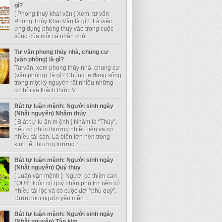
gì?
[ Phong thuỷ khai vận ] Xem, tư vấn
Phong Thủy Khai Vận là gì? Là việc
ứng dụng phong thuỷ vào trong cuộc
sống của mỗi cá nhân chú...
Tư vấn phong thủy nhà, chung cư
(văn phòng) là gì?
Tư vấn, xem phong thủy nhà, chung cư
(văn phòng) là gì? Chúng ta đang sống
trong một kỷ nguyên rất nhiều những
cơ hội và thách thức. V...
Bát tự luận mệnh: Người sinh ngày
(Nhật nguyên) Nhâm thủy
[ B át t ự lu ận m ệnh ] Nhâm là “Thủy”,
nếu có phúc thường nhiều tiền và có
nhiều tài sản. Là biển lớn nên trong
kinh tế, thương trường r...
Bát tự luận mệnh: Người sinh ngày
(Nhật nguyên) Quý thủy
[ Luận vận mệnh ] Người có thiên can
“QUÝ” luôn có quý nhân phù trợ nên có
nhiều tài lộc và có cuộc đời “phú quý”.
Được mọi người yêu mến ...
Bát tự luận mệnh: Người sinh ngày
(Nhật nguyên) Tân kim