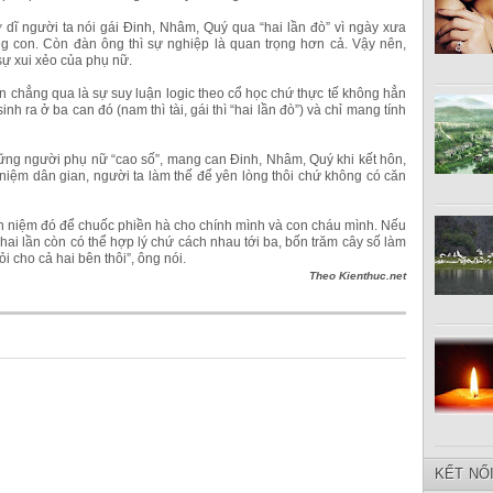
ĩ người ta nói gái Đinh, Nhâm, Quý qua “hai lần đò” vì ngày xưa
g con. Còn đàn ông thì sự nghiệp là quan trọng hơn cả. Vậy nên,
sự xui xẻo của phụ nữ.
 chẳng qua là sự suy luận logic theo cổ học chứ thực tế không hẳn
h ra ở ba can đó (nam thì tài, gái thì “hai lần đò”) và chỉ mang tính
hững người phụ nữ “cao số”, mang can Đinh, Nhâm, Quý khi kết hôn,
niệm dân gian, người ta làm thế để yên lòng thôi chứ không có căn
n niệm đó để chuốc phiền hà cho chính mình và con cháu mình. Nếu
hai lần còn có thể hợp lý chứ cách nhau tới ba, bốn trăm cây số làm
 cho cả hai bên thôi”, ông nói.
Theo Kienthuc.net
KẾT NỐ