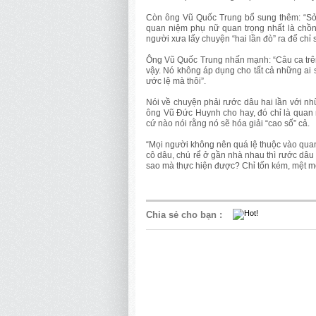
Còn ông Vũ Quốc Trung bổ sung thêm: “Sở d
quan niệm phụ nữ quan trọng nhất là chồn
người xưa lấy chuyện “hai lần đò” ra để chỉ 
Ông Vũ Quốc Trung nhấn mạnh: “Câu ca trên
vậy. Nó không áp dụng cho tất cả những ai sin
ước lệ mà thôi”.
Nói về chuyện phải rước dâu hai lần với n
ông Vũ Đức Huynh cho hay, đó chỉ là quan 
cứ nào nói rằng nó sẽ hóa giải “cao số” cả.
“Mọi người không nên quá lệ thuộc vào qua
cô dâu, chú rể ở gần nhà nhau thì rước dâu 
sao mà thực hiện được? Chỉ tốn kém, mệt mỏi
Chia sẻ cho bạn
: