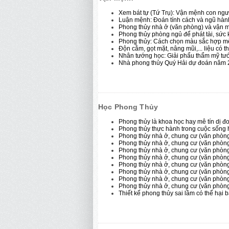
Xem bát tự (Tứ Trụ): Vận mệnh con ngư
Luận mệnh: Đoán tính cách và ngũ hàn
Phong thủy nhà ở (văn phòng) và vận 
Phong thủy phòng ngủ để phát tài, sức
Phong thủy: Cách chọn màu sắc hợp mệ
Độn cằm, gọt mặt, nâng mũi,... liệu có
Nhân tướng học: Giải phẩu thẩm mỹ tướ
Nhà phong thủy Quý Hải dự đoán năm 20
Học Phong Thủy
Phong thủy là khoa học hay mê tín dị đ
Phong thủy thực hành trong cuộc sống 
Phong thủy nhà ở, chung cư (văn phòng
Phong thủy nhà ở, chung cư (văn phòn
Phong thủy nhà ở, chung cư (văn phòn
Phong thủy nhà ở, chung cư (văn phòn
Phong thủy nhà ở, chung cư (văn phòng
Phong thủy nhà ở, chung cư (văn phòng
Phong thủy nhà ở, chung cư (văn phòn
Phong thủy nhà ở, chung cư (văn phòn
Thiết kế phong thủy sai lầm có thể hại 