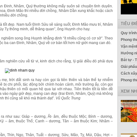
can Đinh, Nhâm, Quý thường không mấy suôn sẻ chuyện tình duyên.
hoa, Đinh Mão thì nhiều đời chồng, Nhâm Dần xung khắc hoặc cách
 nhiều đời chồng.
TIÊU Đ
là tốt đẹp. Nam tuổi Đinh Sửu sẽ sáng suốt, Đinh Mão mưu trí, Nhâm
úy Tỵ thông minh, dễ thăng quan”, ông Huynh cho hay.
Quy trình
nh nghiệm song ông Huynh khẳng định “ít nhiều cũng có cơ sở”. Theo
Phong thủ
uộc ba can Đinh, Nhâm, Quý về cơ bản tốt hơn nữ giới mang can đó.
Vận mệnh
Hướng nh
Bát tự - 
 nghiên cứu về tử vi, kinh dịch cho rằng, lý giải điều đó phải dựa
Giải phẩ
Cách xây
mẹ, trời đất sinh ra hay còn gọi là tiên thiên và bản thể tự nhiễm
Phong th
ẽ bị chi phối, tác động bởi chính hoàn cảnh, môi trường ấy, còn gọi
 hậu thiên có mối quan hệ qua lại với nhau. Tiên thiên tốt là tiền đề
XEM NH
 ra vào ngày giờ đẹp, mang can đẹp (trai Đinh, Nhâm, Quý) mà không
nh thì cũng sẽ khó mà thành đạt”.
Vũ Quốc Trung
 ra như sau: Giáp – dương, Ất- âm, đều thuộc Mộc; Bính – dương,
Kỷ – âm, thuộc Thổ; Canh – dương, Tân – âm thuộc Kim; Nhâm –
Dần, Thìn, Ngọ, Thân, Tuất – dương; Sửu, Mão, Tỵ, Mùi, Dậu, Hợi –