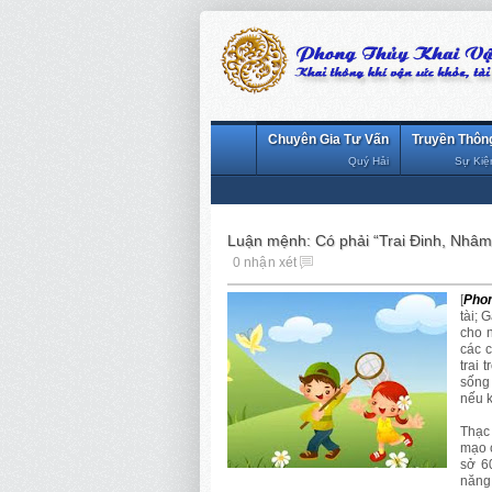
Chuyên Gia Tư Vấn
Truyền Thôn
Quý Hải
Sự Kiệ
Luận mệnh: Có phải “Trai Đinh, Nhâm,
0 nhận xét
[
Phon
tài; 
cho 
các 
trai 
sống
nếu k
Thạc
mạo c
sở 6
năng 