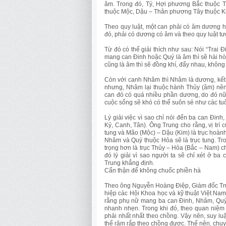
âm. Trong đó, Tý, Hợi phương Bắc thuộc
thuộc Mộc, Dậu – Thân phương Tây thuộc Ki
Theo quy luật, một can phải có âm dương h
đó, phải có dương có âm và theo quy luật tư
Từ đó có thể giải thích như sau: Nói “Trai Đ
mang can Đinh hoặc Quý là âm thì sẽ hài hò
cũng là âm thì sẽ đồng khí, đẩy nhau, không 
Còn với canh Nhâm thì Nhâm là dương, kết 
nhưng, Nhâm lại thuộc hành Thủy (âm) nên 
can đó có quá nhiều phần dương, do đó nữ 
cuộc sống sẽ khó có thể suôn sẻ như các tuổ
Lý giải việc vì sao chỉ nói đến ba can Đinh
Kỷ, Canh, Tân). Ông Trung cho rằng, vị trí củ
tung và Mão (Mộc) – Dậu (Kim) là trục hoành
Nhâm và Quý thuộc Hỏa sẽ là trục tung. Tron
trọng hơn là trục Thủy – Hỏa (Bắc – Nam) c
đó lý giải vì sao người ta sẽ chỉ xét ở b
Trung khẳng định.
Cẩn thận để không chuốc phiền hà
Theo ông Nguyễn Hoàng Điệp, Giám đốc Trun
hiệp các Hội Khoa học và kỹ thuật Việt Nam
rằng phụ nữ mang ba can Đinh, Nhâm, Quý 
nhanh nhẹn. Trong khi đó, theo quan niệm t
phải nhất nhất theo chồng. Vậy nên, suy luậ
thể răm rắp theo chồng được. Thế nên, chuyệ