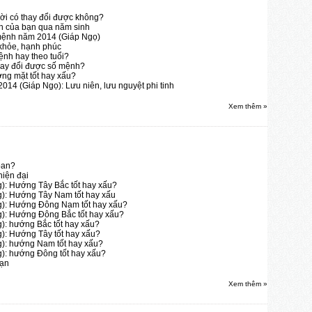
ời có thay đổi được không?
h của bạn qua năm sinh
mệnh năm 2014 (Giáp Ngọ)
 khỏe, hạnh phúc
nh hay theo tuổi?
 thay đổi được số mệnh?
ng mặt tốt hay xấu?
14 (Giáp Ngọ): Lưu niên, lưu nguyệt phi tinh
Xem thêm »
oan?
hiện đại
): Hướng Tây Bắc tốt hay xấu?
g): Hướng Tây Nam tốt hay xấu
g): Hướng Đông Nam tốt hay xấu?
g): Hướng Đông Bắc tốt hay xấu?
): hướng Bắc tốt hay xấu?
): Hướng Tây tốt hay xấu?
g): hướng Nam tốt hay xấu?
g): hướng Đông tốt hay xấu?
bạn
Xem thêm »