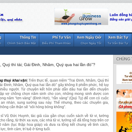
g
Thông Tin
Phí Tư Vấn
Xem Ngày Giờ
Xem Bát Tự
n
Chính Sách Bảo Mật
Biểu Phí Tham Khảo
Chọn Ngày Tốt
Tư Vấn Bát Tự
CHÚNG 
 Quý thì tài; Gái Đinh, Nhâm, Quý qua hai lần đò”?
g thuỷ khai vận
] Trên thực tế, quan niệm “Trai Đinh, Nhâm, Quý thì
Gái Đinh, Nhâm, Quý qua hai lần đò” gây không ít phiền phức, hệ lụy
nhiều người. Từ chuyện kết hôn phải dẫn dâu hai lần đến chuyện
cặp vợ chồng chọn năm sinh cho con, những mong sinh được con
trong năm “lợn vàng” (Đinh Hợi), “rắn vàng” (Quý Tỵ) để con có cuộc
 an nhàn, sung sướng sau này. Thế nhưng, theo các chuyên gia,
hông cẩn thận sẽ “xôi hỏng bỏng không”.
 sĩ Vũ Đức Huynh, tác giả của gần chục cuốn sách về tử vi, tướng
ho rằng, từ thời xa xưa, các nhà tử vi, tướng số đã tổng hợp trên cơ
0 năm (lục thập hoa giáp) và đưa ra tổng kết chung về tính cách,
lực, tình cảm, trí tuệ ở từng tuổi.